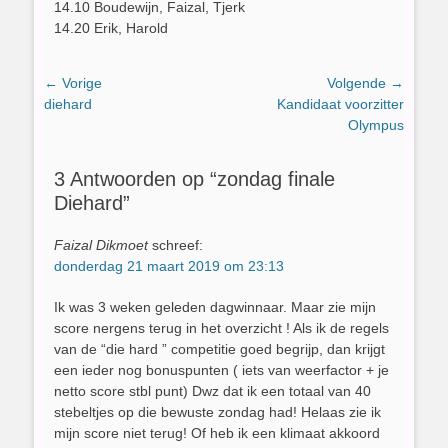
14.10 Boudewijn, Faizal, Tjerk
14.20 Erik, Harold
Bericht
← Vorige
Volgende →
Vorig
Volgend
diehard
Kandidaat voorzitter
navigatie
bericht:
bericht:
Olympus
3 Antwoorden op “zondag finale
Diehard”
Faizal Dikmoet
schreef:
donderdag 21 maart 2019 om 23:13
Ik was 3 weken geleden dagwinnaar. Maar zie mijn
score nergens terug in het overzicht ! Als ik de regels
van de “die hard ” competitie goed begrijp, dan krijgt
een ieder nog bonuspunten ( iets van weerfactor + je
netto score stbl punt) Dwz dat ik een totaal van 40
stebeltjes op die bewuste zondag had! Helaas zie ik
mijn score niet terug! Of heb ik een klimaat akkoord