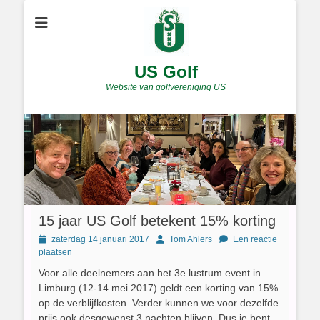
US Golf
Website van golfvereniging US
15 jaar US Golf betekent 15% korting
Geplaatst
Author
zaterdag 14 januari 2017
Tom Ahlers
Een reactie
op
plaatsen
Voor alle deelnemers aan het 3e lustrum event in
Limburg (12-14 mei 2017) geldt een korting van 15%
op de verblijfkosten. Verder kunnen we voor dezelfde
prijs ook desgewenst 3 nachten blijven. Dus je bent