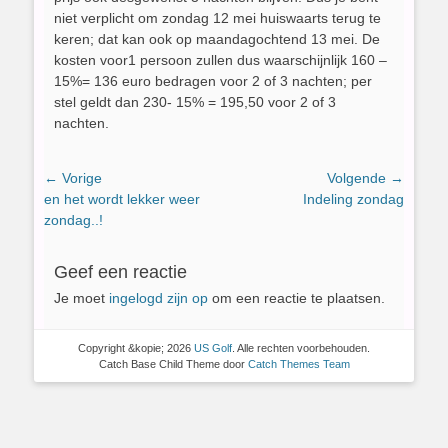
niet verplicht om zondag 12 mei huiswaarts terug te
keren; dat kan ook op maandagochtend 13 mei. De
kosten voor1 persoon zullen dus waarschijnlijk 160 –
15%= 136 euro bedragen voor 2 of 3 nachten; per
stel geldt dan 230- 15% = 195,50 voor 2 of 3
nachten.
Bericht
← Vorige
Volgende →
Vorig
Volgend
en het wordt lekker weer
Indeling zondag
navigatie
bericht:
bericht:
zondag..!
Geef een reactie
Je moet
ingelogd zijn op
om een reactie te plaatsen.
Copyright &kopie; 2026
US Golf
. Alle rechten voorbehouden.
Catch Base Child Theme door
Catch Themes Team