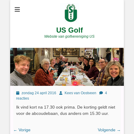
US Golf
Website van golfvereniging US
Geplaatst
Author
zondag 24 april 2016
Kees van Oostveen
4
op
reacties
Ik vind kort na 17.30 ook prima. De korting geldt niet
voor de abcoudebaan, dus anders om 15.30 uur.
Bericht
← Vorige
Volgende →