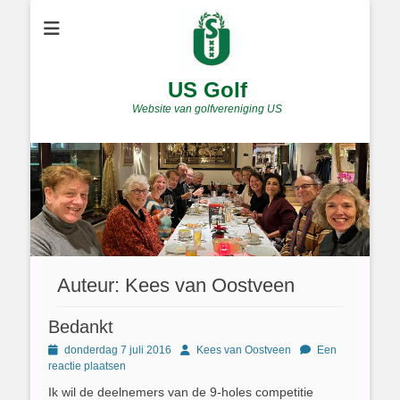
US Golf
Website van golfvereniging US
Auteur:
Kees van Oostveen
Bedankt
Geplaatst
Author
donderdag 7 juli 2016
Kees van Oostveen
Een
op
reactie plaatsen
Ik wil de deelnemers van de 9-holes competitie