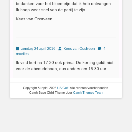
bedanken voor het bloemetje dat ik heb ontvangen.
Ik hoop weer snel van de partij te zijn.
Kees van Oostveen
Geplaatst
Author
zondag 24 april 2016
Kees van Oostveen
4
op
reacties
Ik vind kort na 17.30 ook prima. De korting geldt niet
voor de abcoudebaan, dus anders om 15.30 uur.
Copyright &kopie; 2026
US Golf
. Alle rechten voorbehouden.
Catch Base Child Theme door
Catch Themes Team