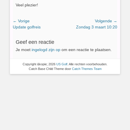
Veel plezier!
Bericht
← Vorige
Volgende →
Vorig
Volgend
Update golfreis
Zondag 3 maart 10:20
navigatie
bericht:
bericht:
Geef een reactie
Je moet
ingelogd zijn op
om een reactie te plaatsen.
Copyright &kopie; 2026
US Golf
. Alle rechten voorbehouden.
Catch Base Child Theme door
Catch Themes Team