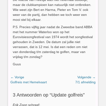
maar de clubkampioen kan natuurlijk niet ontbreken.
Wie weet zijn Bert en Harma, Pieter en Tom V. ook
weer van de partij, dan hebben we toch weer een
mooi stel bij elkaar.
P.S. Precies vijftig jaar nadat de Zweedse band ABBA
met het nummer Waterloo won op het
Eurovisiesongfestival van 1974 wordt het songfestival
gehouden in Zweden. De datum zal jullie niet
verrassen, dat is 12 mei. Is dat een reden om niet
van donderdag t/m zaterdag te golfen, maar van
vrijdag t/m zondag?
Guus
Bericht
← Vorige
Volgende →
Vorig
Volgend
Golfreis met Hemelvaart
7/1 afmelding
navigatie
bericht:
bericht:
3 Antwoorden op “Update golfreis”
Erik Zoon
schreef: