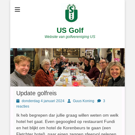
US Golf
Website van golfvereniging US
Update golfreis
Geplaatst
Author
donderdag 4 januari 2024
Guus Koning
3
op
reacties
Ik heb begrepen dar jullie graag willen weten om welk
hotel het gaat. Even gegoogled op restaurant Fundi
en het blijkt om hotel de Korenbeurs te gaan (een
Fletchter hotel), naar eigen zeggen sfeervol gelegen