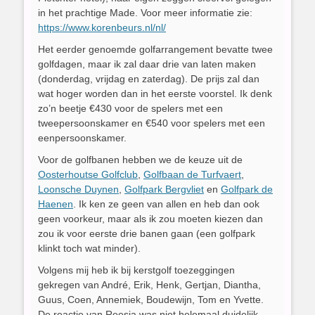
in het prachtige Made. Voor meer informatie zie:
https://www.korenbeurs.nl/nl/
Het eerder genoemde golfarrangement bevatte twee
golfdagen, maar ik zal daar drie van laten maken
(donderdag, vrijdag en zaterdag). De prijs zal dan
wat hoger worden dan in het eerste voorstel. Ik denk
zo’n beetje €430 voor de spelers met een
tweepersoonskamer en €540 voor spelers met een
eenpersoonskamer.
Voor de golfbanen hebben we de keuze uit de
Oosterhoutse Golfclub
,
Golfbaan de Turfvaert
,
Loonsche Duynen
,
Golfpark Bergvliet
en
Golfpark de
Haenen
. Ik ken ze geen van allen en heb dan ook
geen voorkeur, maar als ik zou moeten kiezen dan
zou ik voor eerste drie banen gaan (een golfpark
klinkt toch wat minder).
Volgens mij heb ik bij kerstgolf toezeggingen
gekregen van André, Erik, Henk, Gertjan, Diantha,
Guus, Coen, Annemiek, Boudewijn, Tom en Yvette.
De reactie van Reesja was niet helemaal duidelijk,