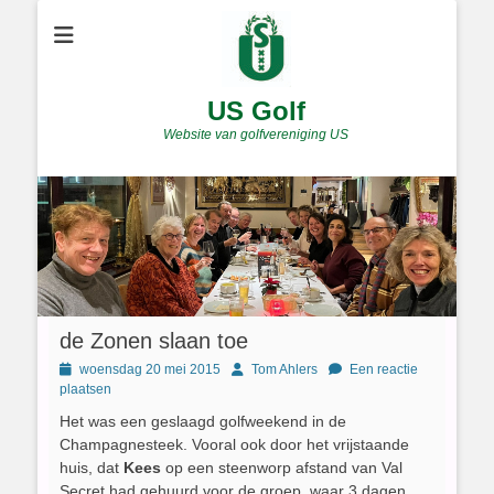
US Golf
Website van golfvereniging US
de Zonen slaan toe
Geplaatst
Author
woensdag 20 mei 2015
Tom Ahlers
Een reactie
op
plaatsen
Het was een geslaagd golfweekend in de
Champagnesteek. Vooral ook door het vrijstaande
huis, dat
Kees
op een steenworp afstand van Val
Secret had gehuurd voor de groep, waar 3 dagen