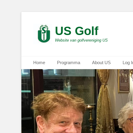
US Golf
Website van golfvereniging US
Primair menu
Ga
Home
Programma
About US
Log I
naar
de
inhoud