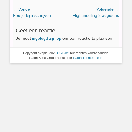
Bericht
← Vorige
Volgende →
Vorig
Volgend
Foutje bij inschrijven
Flightindeling 2 augustus
navigatie
bericht:
bericht:
Geef een reactie
Je moet
ingelogd zijn op
om een reactie te plaatsen.
Copyright &kopie; 2026
US Golf
. Alle rechten voorbehouden.
Catch Base Child Theme door
Catch Themes Team