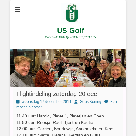
US Golf
Website van golfvereniging US
Flightindeling zaterdag 20 dec
Geplaatst
Author
woensdag 17 december 2014
Guus Koning
Een
op
reactie plaatsen
11.40 uur: Harold, Pieter J, Pieterjan en Coen
11.50 uur: Reesja, Roel, Tjerk en Keetje
12.00 uur: Corrien, Boudewijn, Annemieke en Kees
12.10 uur: Yvette, Pieter F, Gertjan en Guus