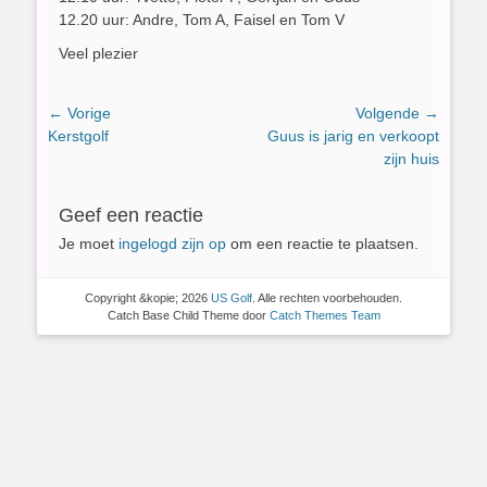
12.20 uur: Andre, Tom A, Faisel en Tom V
Veel plezier
Bericht
← Vorige
Volgende →
Vorig
Volgend
Kerstgolf
Guus is jarig en verkoopt
navigatie
bericht:
bericht:
zijn huis
Geef een reactie
Je moet
ingelogd zijn op
om een reactie te plaatsen.
Copyright &kopie; 2026
US Golf
. Alle rechten voorbehouden.
Catch Base Child Theme door
Catch Themes Team