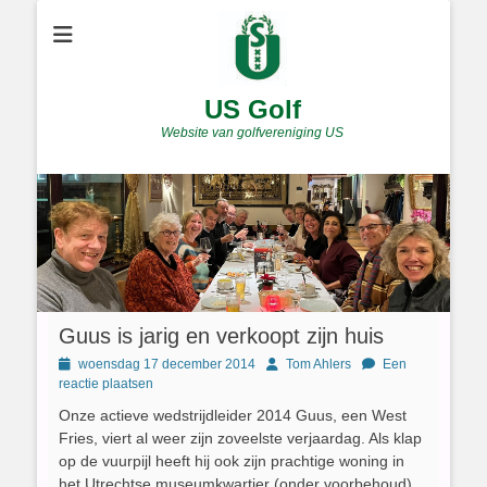
US Golf
Website van golfvereniging US
Guus is jarig en verkoopt zijn huis
Geplaatst
Author
woensdag 17 december 2014
Tom Ahlers
Een
op
reactie plaatsen
Onze actieve wedstrijdleider 2014 Guus, een West
Fries, viert al weer zijn zoveelste verjaardag. Als klap
op de vuurpijl heeft hij ook zijn prachtige woning in
het Utrechtse museumkwartier (onder voorbehoud)