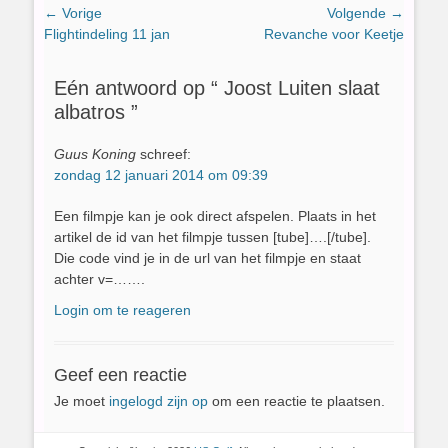
Bericht
← Vorige
Volgende →
Vorig
Volgend
Flightindeling 11 jan
Revanche voor Keetje
navigatie
bericht:
bericht:
Eén antwoord op “ Joost Luiten slaat
albatros ”
Guus Koning
schreef:
zondag 12 januari 2014 om 09:39
Een filmpje kan je ook direct afspelen. Plaats in het
artikel de id van het filmpje tussen [tube]….[/tube].
Die code vind je in de url van het filmpje en staat
achter v=…….
Login om te reageren
Geef een reactie
Je moet
ingelogd zijn op
om een reactie te plaatsen.