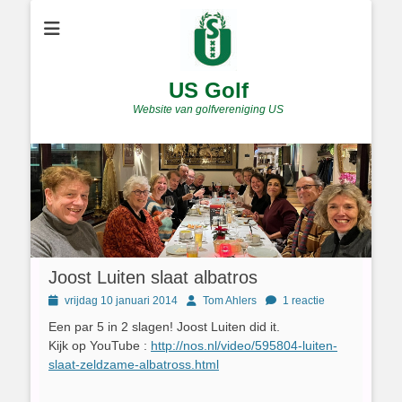
US Golf
Website van golfvereniging US
Joost Luiten slaat albatros
Geplaatst
Author
vrijdag 10 januari 2014
Tom Ahlers
1 reactie
op
Een par 5 in 2 slagen! Joost Luiten did it.
Kijk op YouTube :
http://nos.nl/video/595804-luiten-
slaat-zeldzame-albatross.html