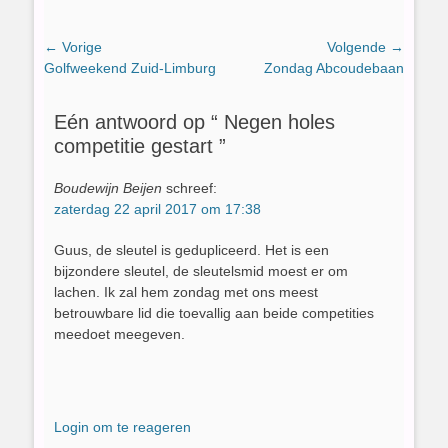
Bericht
← Vorige
Volgende →
Vorig
Volgend
Golfweekend Zuid-Limburg
Zondag Abcoudebaan
navigatie
bericht:
bericht:
Eén antwoord op “ Negen holes
competitie gestart ”
Boudewijn Beijen
schreef:
zaterdag 22 april 2017 om 17:38
Guus, de sleutel is gedupliceerd. Het is een
bijzondere sleutel, de sleutelsmid moest er om
lachen. Ik zal hem zondag met ons meest
betrouwbare lid die toevallig aan beide competities
meedoet meegeven.
Login om te reageren