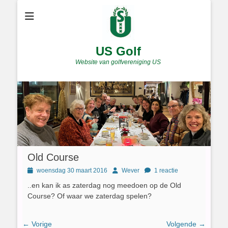
US Golf
Website van golfvereniging US
Old Course
Geplaatst
Author
woensdag 30 maart 2016
Wever
1 reactie
op
..en kan ik as zaterdag nog meedoen op de Old
Course? Of waar we zaterdag spelen?
Bericht
← Vorige
Volgende →