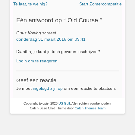
Vorig
Volgend
Te laat, te weinig?
Start Zomercompetitie
navigatie
bericht:
bericht:
Eén antwoord op “ Old Course ”
Guus Koning
schreef:
donderdag 31 maart 2016 om 09:41
Diantha, je kunt je toch gewoon inschrijven?
Login om te reageren
Geef een reactie
Je moet
ingelogd zijn op
om een reactie te plaatsen.
Copyright &kopie; 2026
US Golf
. Alle rechten voorbehouden.
Catch Base Child Theme door
Catch Themes Team