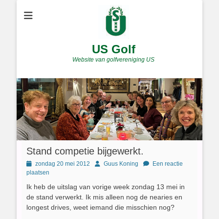
US Golf
Website van golfvereniging US
Stand competie bijgewerkt.
Geplaatst
Author
zondag 20 mei 2012
Guus Koning
Een reactie
op
plaatsen
Ik heb de uitslag van vorige week zondag 13 mei in
de stand verwerkt. Ik mis alleen nog de nearies en
longest drives, weet iemand die misschien nog?