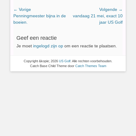
Bericht
← Vorige
Volgende →
Vorig
Volgend
Penningmeester bijna in de
vandaag 21 mei, exact 10
navigatie
bericht:
bericht:
boeien.
jaar US Golf
Geef een reactie
Je moet
ingelogd zijn op
om een reactie te plaatsen.
Copyright &kopie; 2026
US Golf
. Alle rechten voorbehouden.
Catch Base Child Theme door
Catch Themes Team