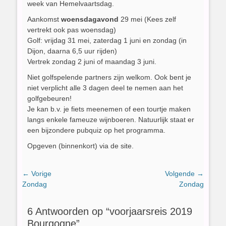
week van Hemelvaartsdag.
Aankomst
woensdagavond
29 mei (Kees zelf
vertrekt ook pas woensdag)
Golf: vrijdag 31 mei, zaterdag 1 juni en zondag (in
Dijon, daarna 6,5 uur rijden)
Vertrek zondag 2 juni of maandag 3 juni.
Niet golfspelende partners zijn welkom. Ook bent je
niet verplicht alle 3 dagen deel te nemen aan het
golfgebeuren!
Je kan b.v. je fiets meenemen of een tourtje maken
langs enkele fameuze wijnboeren. Natuurlijk staat er
een bijzondere pubquiz op het programma.
Opgeven (binnenkort) via de site.
Bericht
← Vorige
Volgende →
Vorig
Volgend
Zondag
Zondag
navigatie
bericht:
bericht:
6 Antwoorden op “voorjaarsreis 2019
Bourgogne”