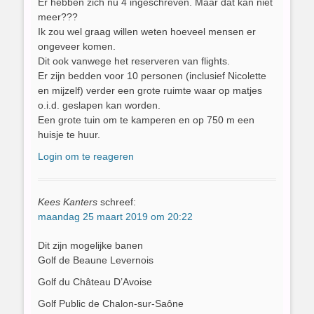
Er hebben zich nu 4 ingeschreven. Maar dat kan niet
meer???
Ik zou wel graag willen weten hoeveel mensen er
ongeveer komen.
Dit ook vanwege het reserveren van flights.
Er zijn bedden voor 10 personen (inclusief Nicolette
en mijzelf) verder een grote ruimte waar op matjes
o.i.d. geslapen kan worden.
Een grote tuin om te kamperen en op 750 m een
huisje te huur.
Login om te reageren
Kees Kanters
schreef:
maandag 25 maart 2019 om 20:22
Dit zijn mogelijke banen
Golf de Beaune Levernois
Golf du Château D’Avoise
Golf Public de Chalon-sur-Saône