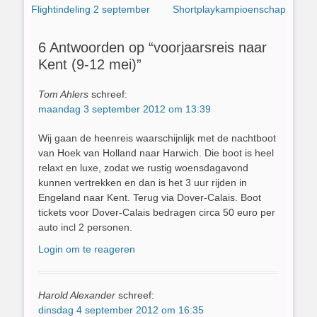
Vorig
Volgend
Flightindeling 2 september
Shortplaykampioenschap
navigatie
bericht:
bericht:
6 Antwoorden op “voorjaarsreis naar
Kent (9-12 mei)”
Tom Ahlers
schreef:
maandag 3 september 2012 om 13:39
Wij gaan de heenreis waarschijnlijk met de nachtboot
van Hoek van Holland naar Harwich. Die boot is heel
relaxt en luxe, zodat we rustig woensdagavond
kunnen vertrekken en dan is het 3 uur rijden in
Engeland naar Kent. Terug via Dover-Calais. Boot
tickets voor Dover-Calais bedragen circa 50 euro per
auto incl 2 personen.
Login om te reageren
Harold Alexander
schreef:
dinsdag 4 september 2012 om 16:35