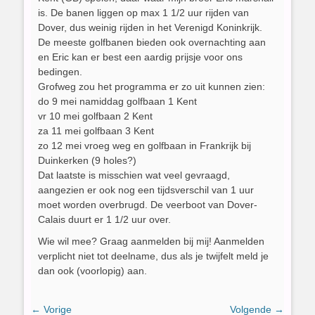
is. De banen liggen op max 1 1/2 uur rijden van
Dover, dus weinig rijden in het Verenigd Koninkrijk.
De meeste golfbanen bieden ook overnachting aan
en Eric kan er best een aardig prijsje voor ons
bedingen.
Grofweg zou het programma er zo uit kunnen zien:
do 9 mei namiddag golfbaan 1 Kent
vr 10 mei golfbaan 2 Kent
za 11 mei golfbaan 3 Kent
zo 12 mei vroeg weg en golfbaan in Frankrijk bij
Duinkerken (9 holes?)
Dat laatste is misschien wat veel gevraagd,
aangezien er ook nog een tijdsverschil van 1 uur
moet worden overbrugd. De veerboot van Dover-
Calais duurt er 1 1/2 uur over.
Wie wil mee? Graag aanmelden bij mij! Aanmelden
verplicht niet tot deelname, dus als je twijfelt meld je
dan ook (voorlopig) aan.
Bericht
← Vorige
Volgende →