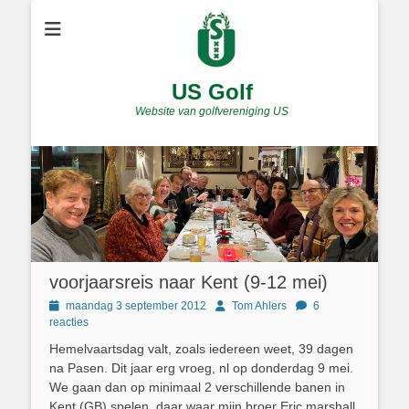
US Golf
Website van golfvereniging US
voorjaarsreis naar Kent (9-12 mei)
Geplaatst
Author
maandag 3 september 2012
Tom Ahlers
6
op
reacties
Hemelvaartsdag valt, zoals iedereen weet, 39 dagen
na Pasen. Dit jaar erg vroeg, nl op donderdag 9 mei.
We gaan dan op minimaal 2 verschillende banen in
Kent (GB) spelen, daar waar mijn broer Eric marshall