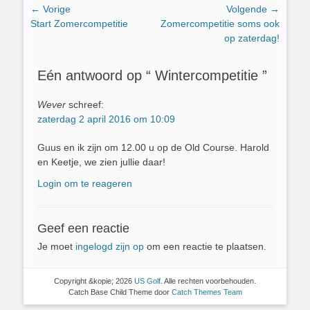
Bericht
← Vorige
Volgende →
Vorig
Volgend
Start Zomercompetitie
Zomercompetitie soms ook
navigatie
bericht:
bericht:
op zaterdag!
Eén antwoord op “ Wintercompetitie ”
Wever
schreef:
zaterdag 2 april 2016 om 10:09
Guus en ik zijn om 12.00 u op de Old Course. Harold
en Keetje, we zien jullie daar!
Login om te reageren
Geef een reactie
Je moet
ingelogd zijn op
om een reactie te plaatsen.
Copyright &kopie; 2026
US Golf
. Alle rechten voorbehouden.
Catch Base Child Theme door
Catch Themes Team